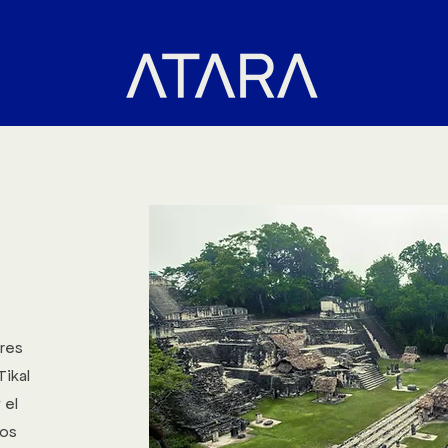
DESTINOS
GET IN TOUCH
Book Online
res
ikal
 el
dos